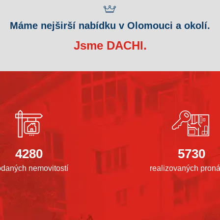
Máme nejširší nabídku v Olomouci a okolí.
Jsme DACHI.
4280
5730
odaných nemovitostí
realizovaných pron