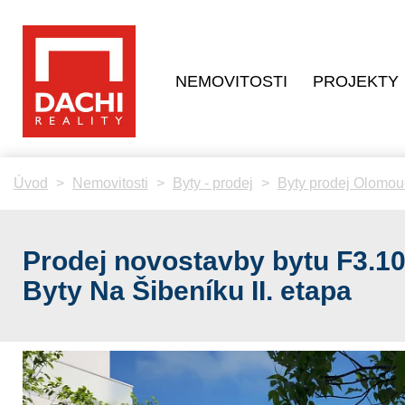
NEMOVITOSTI
PROJEKTY
Úvod
Nemovitosti
Byty - prodej
Byty prodej Olomou
Prodej novostavby bytu F3.10
Byty Na Šibeníku II. etapa