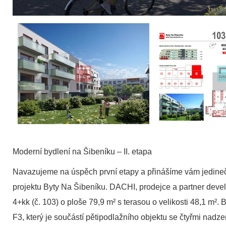
Moderní bydlení na Šibeníku – II. etapa
Navazujeme na úspěch první etapy a přinášíme vám jedinečno
projektu Byty Na Šibeníku. DACHI, prodejce a partner devel
4+kk (č. 103) o ploše 79,9 m² s terasou o velikosti 48,1 m²
F3, který je součástí pětipodlažního objektu se čtyřmi na