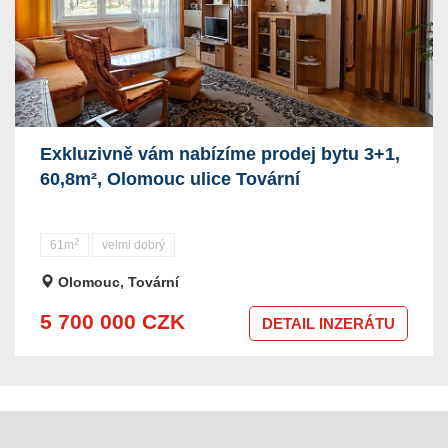
Exkluzivně vám nabízíme prodej bytu 3+1,
60,8m², Olomouc ulice Tovární
2
61m
velmi dobrý
Olomouc, Tovární
5 700 000 CZK
DETAIL INZERÁTU