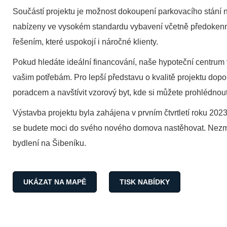
Součástí projektu je možnost dokoupení parkovacího stání n
nabízeny ve vysokém standardu vybavení včetně předokenní
řešením, které uspokojí i náročné klienty.
Pokud hledáte ideální financování, naše hypoteční centrum
vašim potřebám. Pro lepší představu o kvalitě projektu dop
poradcem a navštívit vzorový byt, kde si můžete prohlédnout 
Výstavba projektu byla zahájena v prvním čtvrtletí roku 20
se budete moci do svého nového domova nastěhovat. Nezmešk
bydlení na Šibeníku.
UKÁZAT NA MAPĚ
TISK NABÍDKY