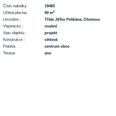
Číslo nabídky:
19465
2
Užitná plocha:
80 m
Umístění :
Třída Jiřího Pelikána, Olomouc
Vlastnictví :
osobní
Stav objektu :
projekt
Konstrukce :
cihlová
Poloha:
centrum obce
Terasa:
ano