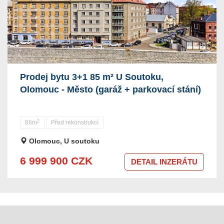
Prodej bytu 3+1 85 m² U Soutoku,
Olomouc - Město (garáž + parkovací stání)
2
86m
Před rekonstrukcí
Olomouc, U soutoku
6 999 900 CZK
DETAIL INZERÁTU