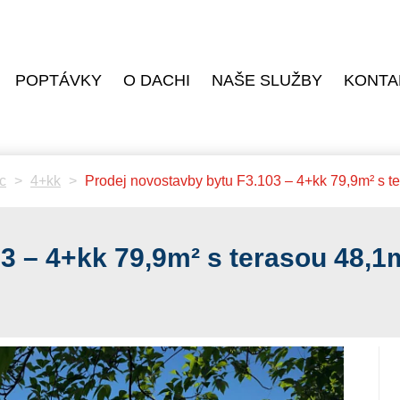
POPTÁVKY
O DACHI
NAŠE SLUŽBY
KONTA
c
4+kk
Prodej novostavby bytu F3.103 – 4+kk 79,9m² s te
3 – 4+kk 79,9m² s terasou 48,1