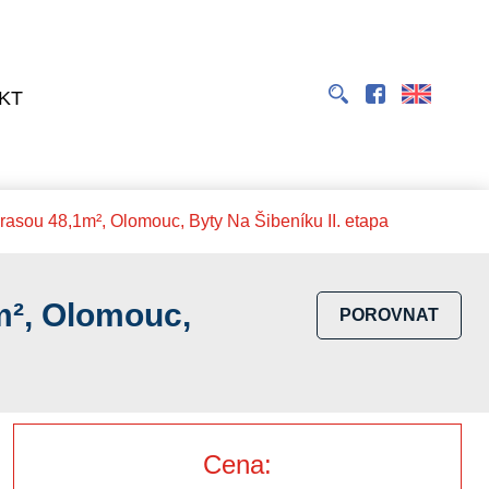
EN
KT
rasou 48,1m², Olomouc, Byty Na Šibeníku II. etapa
m², Olomouc,
POROVNAT
Cena: