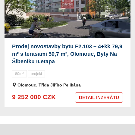
Prodej novostavby bytu F2.103 – 4+kk 79,9
m² s terasami 59,7 m², Olomouc, Byty Na
Šibeníku II.etapa
2
80m
projekt
Olomouc, Třída Jiřího Pelikána
9 252 000 CZK
DETAIL INZERÁTU