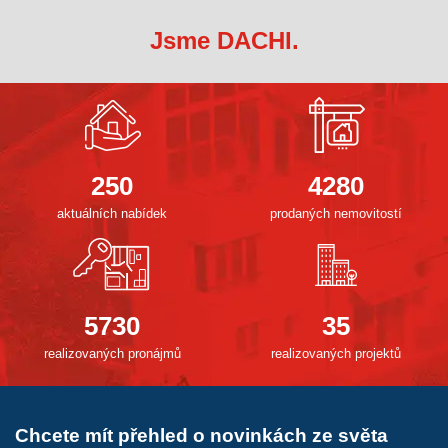
Jsme DACHI.
250
4280
aktuálních nabídek
prodaných nemovitostí
5730
35
realizovaných pronájmů
realizovaných projektů
Chcete mít přehled o novinkách ze světa