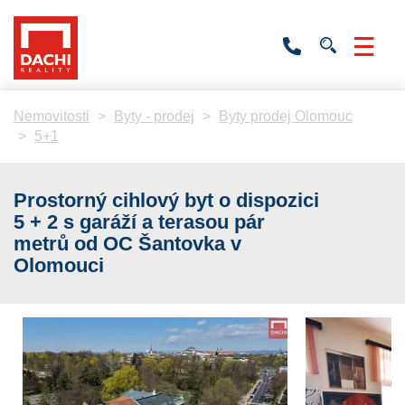
+420
736
532
201
Nemovitosti
Byty - prodej
Byty prodej Olomouc
5+1
Prostorný cihlový byt o dispozici
5 + 2 s garáží a terasou pár
metrů od OC Šantovka v
Olomouci