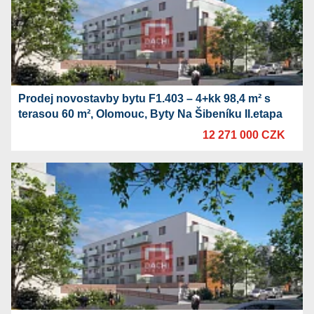
Prodej novostavby bytu F1.403 – 4+kk 98,4 m² s
terasou 60 m², Olomouc, Byty Na Šibeníku II.etapa
12 271 000 CZK