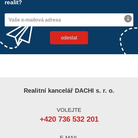
realit?
Realitní kancelář DACHI s. r. o.
VOLEJTE
+420 736 532 201
E-MAIL