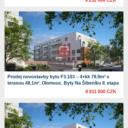
9 252 000 CZK
Prodej novostavby bytu F3.103 – 4+kk 79,9m² s
terasou 48,1m², Olomouc, Byty Na Šibeníku II. etapa
8 811 000 CZK