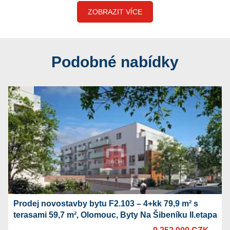
ZOBRAZIT VÍCE
Podobné nabídky
Prodej novostavby bytu F2.103 – 4+kk 79,9 m² s
terasami 59,7 m², Olomouc, Byty Na Šibeníku II.etapa