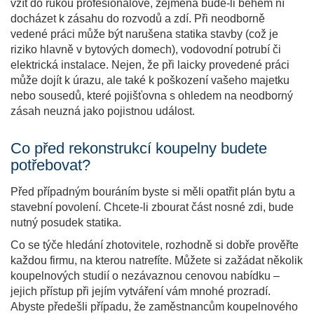
vzít do rukou profesionálové, zejména bude-li během ní
docházet k zásahu do rozvodů a zdí. Při neodborně
vedené práci může být narušena statika stavby (což je
riziko hlavně v bytových domech), vodovodní potrubí či
elektrická instalace. Nejen, že při laicky provedené práci
může dojít k úrazu, ale také k poškození vašeho majetku
nebo sousedů, které pojišťovna s ohledem na neodborný
zásah neuzná jako pojistnou událost.
Co před rekonstrukcí koupelny budete
potřebovat?
Před případným bouráním byste si měli opatřit plán bytu a
stavební povolení. Chcete-li zbourat část nosné zdi, bude
nutný posudek statika.
Co se týče hledání zhotovitele, rozhodně si dobře prověřte
každou firmu, na kterou natrefíte. Můžete si zažádat několik
koupelnových studií o nezávaznou cenovou nabídku –
jejich přístup při jejím vytváření vám mnohé prozradí.
Abyste předešli případu, že zaměstnancům koupelnového