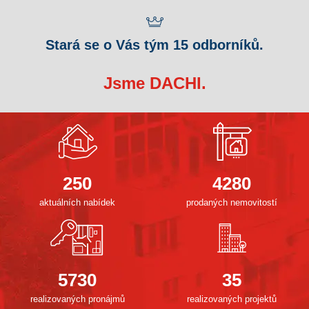
Stará se o Vás tým 15 odborníků.
Jsme DACHI.
250
4280
aktuálních nabídek
prodaných nemovitostí
5730
35
realizovaných pronájmů
realizovaných projektů