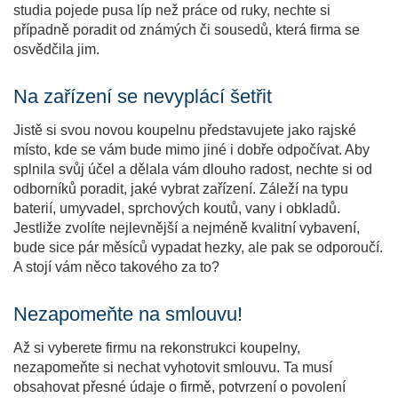
studia pojede pusa líp než práce od ruky, nechte si
případně poradit od známých či sousedů, která firma se
osvědčila jim.
Na zařízení se nevyplácí šetřit
Jistě si svou novou koupelnu představujete jako rajské
místo, kde se vám bude mimo jiné i dobře odpočívat. Aby
splnila svůj účel a dělala vám dlouho radost, nechte si od
odborníků poradit, jaké vybrat zařízení. Záleží na typu
baterií, umyvadel, sprchových koutů, vany i obkladů.
Jestliže zvolíte nejlevnější a nejméně kvalitní vybavení,
bude sice pár měsíců vypadat hezky, ale pak se odporoučí.
A stojí vám něco takového za to?
Nezapomeňte na smlouvu!
Až si vyberete firmu na rekonstrukci koupelny,
nezapomeňte si nechat vyhotovit smlouvu. Ta musí
obsahovat přesné údaje o firmě, potvrzení o povolení