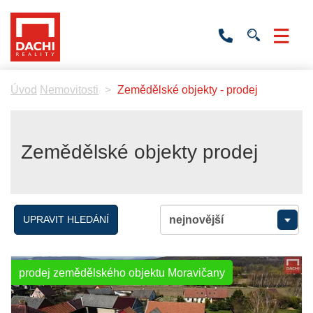
+420
736
532
201
Úvod
Nemovitosti
Zemědělské objekty - prodej
Zemědělské objekty prodej
UPRAVIT HLEDÁNÍ
prodej zemědělského objektu Moravičany