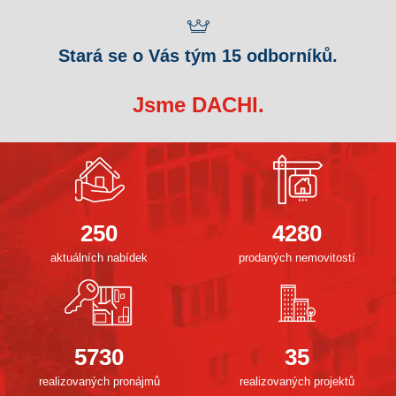
Stará se o Vás tým 15 odborníků.
Jsme DACHI.
250
4280
aktuálních nabídek
prodaných nemovitostí
5730
35
realizovaných pronájmů
realizovaných projektů