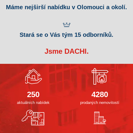
Máme nejširší nabídku v Olomouci a okolí.
Stará se o Vás tým 15 odborníků.
Jsme DACHI.
250
4280
aktuálních nabídek
prodaných nemovitostí