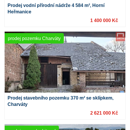
Prodej vodní přírodní nádrže 4 584 m², Horní
Heřmanice
1 400 000 Kč
prodej pozemku Charváty
Prodej stavebního pozemku 370 m² se sklípkem,
Charváty
2 621 000 Kč