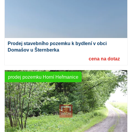
Prodej stavebního pozemku k bydlení v obci
Domašov u Šternberka
cena na dotaz
prodej pozemku Horní Heřmanice