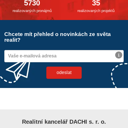
5730
35
realizovaných pronájmů
realizovaných projektů
Chcete mít přehled o novinkách ze světa
realit?
Realitní kancelář DACHI s. r. o.