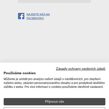
NAJDETE NÁS NA
FACEBOOKU
Zásady ochrany osobních údajů
Používáme cookies
Můžeme je umístit pro analýzu našich údajů o návštěvnících, pro zlepšení
našeho webu, ukázání personalizovaného obsahu a pro poskytnutí skvělého
zážitku z webu. Pro více informací o cookies používáme otevřené nastavení.
Přijmout vše
© 2026 Realitní kancelář DACHI s. r. o. |
Zásady používání
osobních údajů
|
Poučení spotřebitele
|
Ochrana oznamovatelů