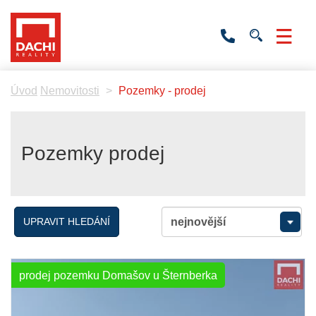
+420
736
532
201
Úvod
Nemovitosti
Pozemky - prodej
Pozemky prodej
UPRAVIT HLEDÁNÍ
prodej pozemku Domašov u Šternberka