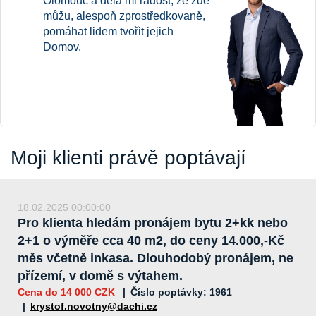
Olomouc a dělá mi radost, že zde
můžu, alespoň zprostředkovaně,
pomáhat lidem tvořit jejich
Domov.
Moji klienti právě poptávají
18.02.2025 00:00:00
Pro klienta hledám pronájem bytu 2+kk nebo
2+1 o výměře cca 40 m2, do ceny 14.000,-Kč
měs včetně inkasa. Dlouhodobý pronájem, ne
přízemí, v domě s výtahem.
Cena do 14 000 CZK
Číslo poptávky: 1961
krystof.novotny@dachi.cz