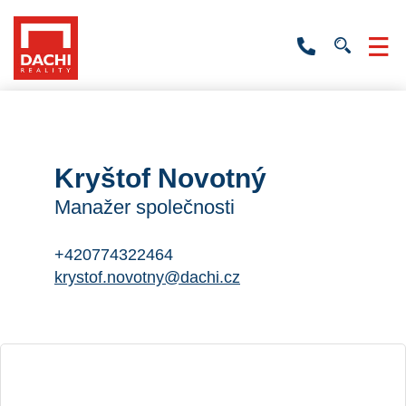
+420
736
532
201
Kryštof Novotný
Manažer společnosti
+420774322464
krystof.novotny@dachi.cz