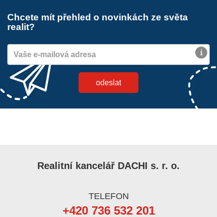
Chcete mít přehled o novinkách ze světa
35
realit?
realizovaných projektů
Realitní kancelář DACHI s. r. o.
TELEFON
+420 736 532 201