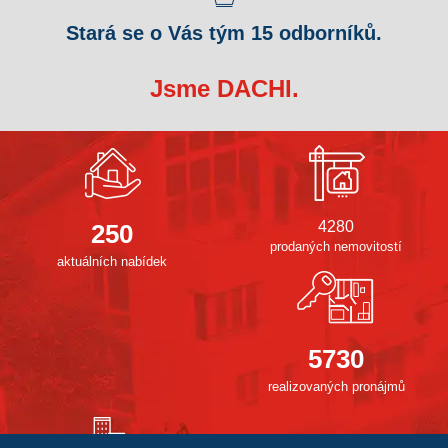
Stará se o Vás tým 15 odborníků.
Jsme DACHI.
4280
250
prodaných nemovitostí
aktuálních nabídek
5730
realizovaných pronájmů