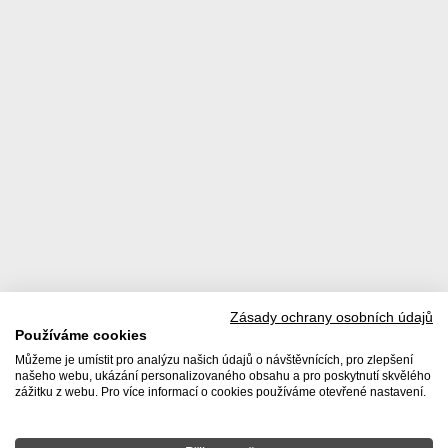
Zásady ochrany osobních údajů
Používáme cookies
© 2026 Realitní kancelář DACHI s. r. o. |
Zásady používání
Můžeme je umístit pro analýzu našich údajů o návštěvnících, pro zlepšení
osobních údajů
|
Poučení spotřebitele
|
Ochrana oznamovatelů
našeho webu, ukázání personalizovaného obsahu a pro poskytnutí skvělého
Tvorba www stránek WINTERNET s. r. o.
zážitku z webu. Pro více informací o cookies používáme otevřené nastavení.