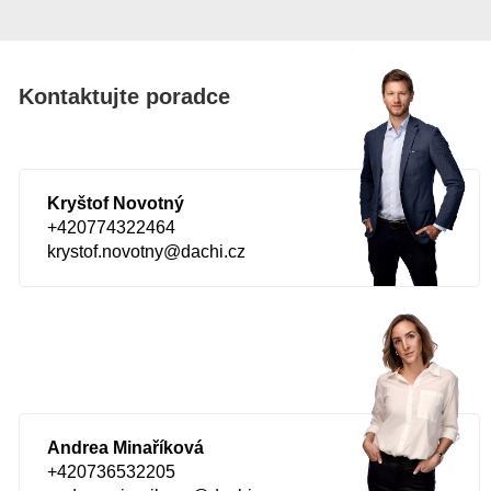
Kontaktujte poradce
Kryštof Novotný
+420774322464
krystof.novotny@dachi.cz
Andrea Minaříková
+420736532205