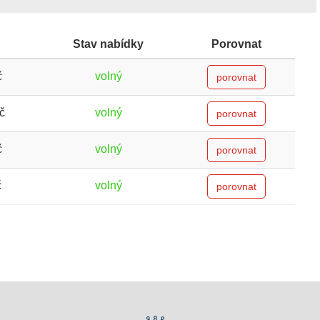
Stav nabídky
Porovnat
č
volný
porovnat
č
volný
porovnat
č
volný
porovnat
č
volný
porovnat