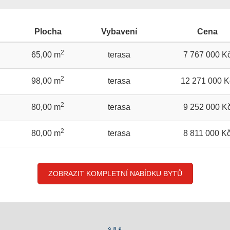
Plocha
Vybavení
Cena
2
65,00 m
terasa
7 767 000 K
2
98,00 m
terasa
12 271 000 K
2
80,00 m
terasa
9 252 000 K
2
80,00 m
terasa
8 811 000 K
ZOBRAZIT KOMPLETNÍ NABÍDKU BYTŮ