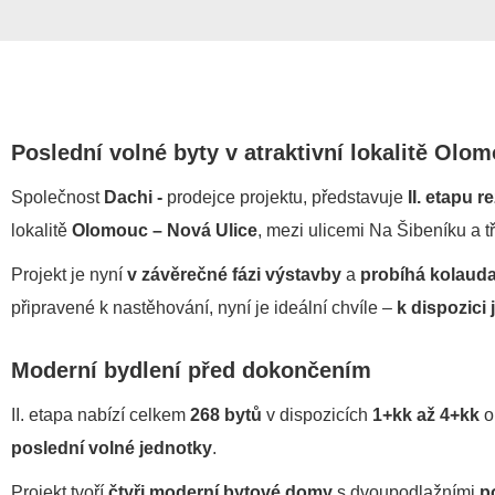
Poslední volné byty v atraktivní lokalitě Olo
Společnost
Dachi -
prodejce projektu, představuje
II. etapu 
lokalitě
Olomouc – Nová Ulice
, mezi ulicemi Na Šibeníku a t
Projekt je nyní
v závěrečné fázi výstavby
a
probíhá kolaud
připravené k nastěhování, nyní je ideální chvíle –
k dispozici 
Moderní bydlení před dokončením
II. etapa nabízí celkem
268 bytů
v dispozicích
1+kk až 4+kk
o
poslední volné jednotky
.
Projekt tvoří
čtyři moderní bytové domy
s dvoupodlažními
p