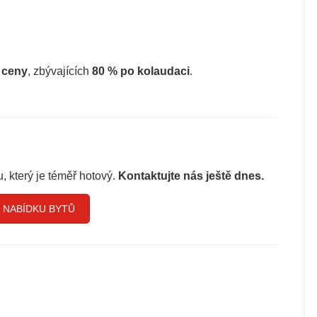
 ceny
, zbývajících
80 % po kolaudaci
.
u, který je téměř hotový.
Kontaktujte nás ještě dnes.
 NABÍDKU BYTŮ