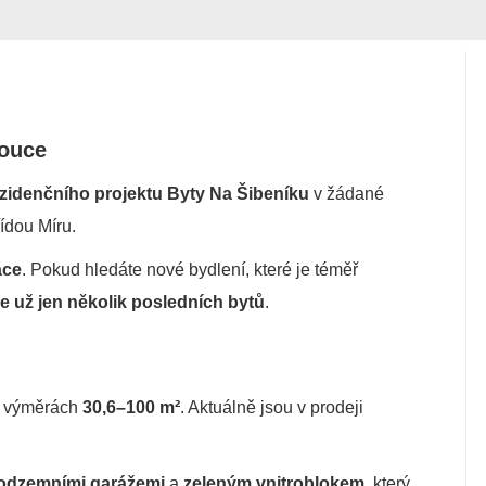
mouce
rezidenčního projektu Byty Na Šibeníku
v žádané
řídou Míru.
ace
. Pokud hledáte nové bydlení, které je téměř
je už jen několik posledních bytů
.
 výměrách
30,6–100 m²
. Aktuálně jsou v prodeji
odzemními garážemi
a
zeleným vnitroblokem
, který