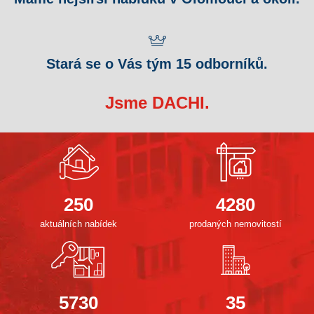
Stará se o Vás tým 15 odborníků.
Jsme DACHI.
250
4280
aktuálních nabídek
prodaných nemovitostí
5730
35