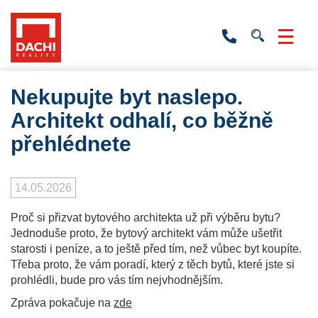
+420
736
532
201
Nekupujte byt naslepo.
Architekt odhalí, co běžně
přehlédnete
14.05.2026
Proč si přizvat bytového architekta už při výběru bytu?
Jednoduše proto, že bytový architekt vám může ušetřit
starosti i peníze, a to ještě před tím, než vůbec byt koupíte.
Třeba proto, že vám poradí, který z těch bytů, které jste si
prohlédli, bude pro vás tím nejvhodnějším.
Zpráva pokačuje na
zde