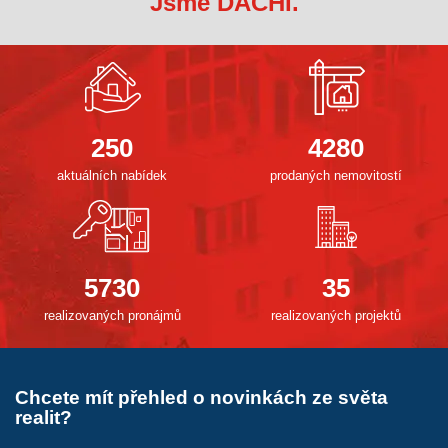
Jsme DACHI.
250
4280
aktuálních nabídek
prodaných nemovitostí
5730
35
realizovaných pronájmů
realizovaných projektů
Chcete mít přehled o novinkách ze světa
realit?