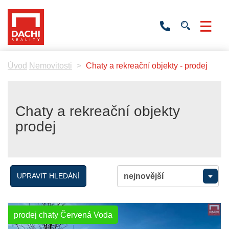
+420
736
532
201
Úvod
Nemovitosti
Chaty a rekreační objekty - prodej
Chaty a rekreační objekty
prodej
UPRAVIT HLEDÁNÍ
prodej chaty Červená Voda