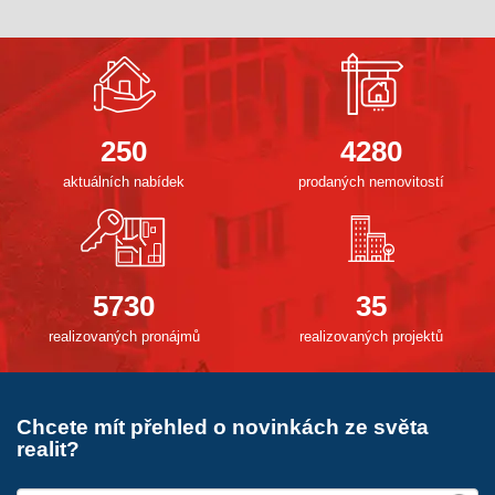
250
4280
aktuálních nabídek
prodaných nemovitostí
5730
35
realizovaných pronájmů
realizovaných projektů
Chcete mít přehled o novinkách ze světa
realit?