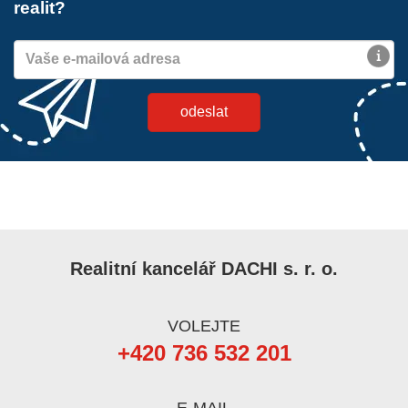
realit?
Realitní kancelář DACHI s. r. o.
VOLEJTE
+420 736 532 201
E-MAIL