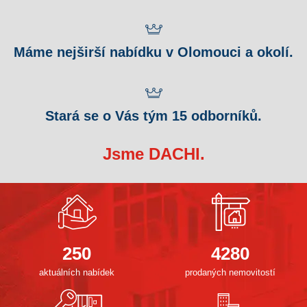
Máme nejširší nabídku v Olomouci a okolí.
Stará se o Vás tým 15 odborníků.
Jsme DACHI.
250
4280
aktuálních nabídek
prodaných nemovitostí