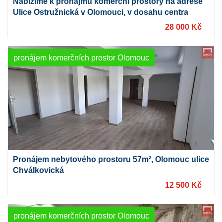
Nabízíme k pronájmu komerční prostory na adrese
Ulice Ostružnická v Olomouci, v dosahu centra
města
28 000 Kč
pronájem komerčních prostor Olomouc
Pronájem nebytového prostoru 57m², Olomouc ulice
Chválkovická
12 500 Kč
pronájem komerčních prostor Olomouc