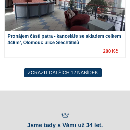
Pronájem části patra - kanceláře se skladem celkem
449m², Olomouc ulice Šlechtitelů
200 Kč
ZORAZIT DALŠÍCH 12 NABÍDEK
Jsme tady s Vámi už 34 let.