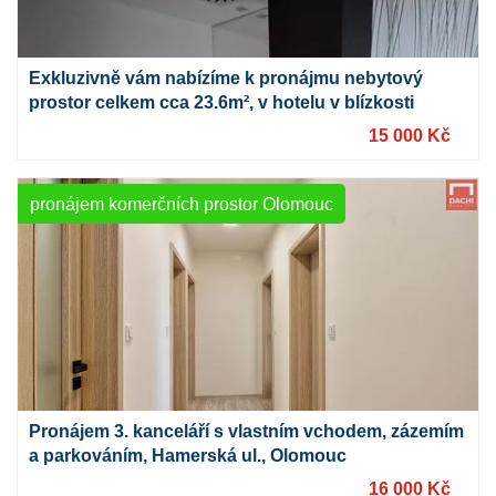
Exkluzivně vám nabízíme k pronájmu nebytový
prostor celkem cca 23.6m², v hotelu v blízkosti
nádraží.
15 000 Kč
pronájem komerčních prostor Olomouc
Pronájem 3. kanceláří s vlastním vchodem, zázemím
a parkováním, Hamerská ul., Olomouc
16 000 Kč