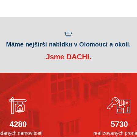
Máme nejširší nabídku v Olomouci a okolí.
Jsme DACHI.
4280
5730
odaných nemovitostí
realizovaných pron