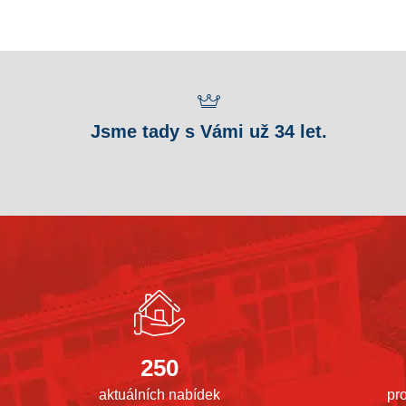
Jsme tady s Vámi už 34 let.
250
aktuálních nabídek
pr