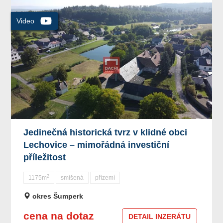
Jedinečná historická tvrz v klidné obci
Lechovice – mimořádná investiční
příležitost
2
1175m
smíšená
přízemí
okres Šumperk
cena na dotaz
DETAIL INZERÁTU