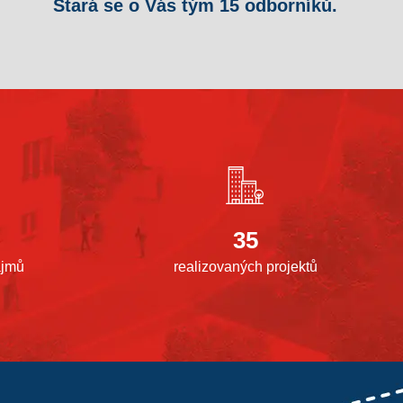
Stará se o Vás tým 15 odborníků.
35
ájmů
realizovaných projektů