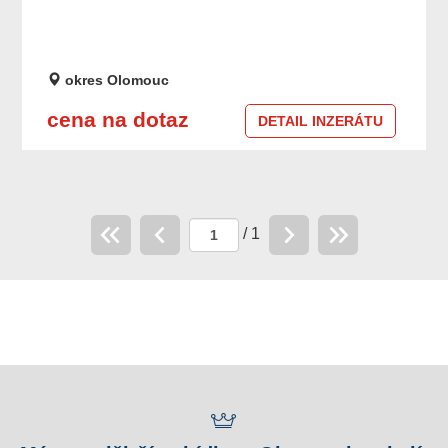
okres Olomouc
cena na dotaz
DETAIL INZERÁTU
/ 1