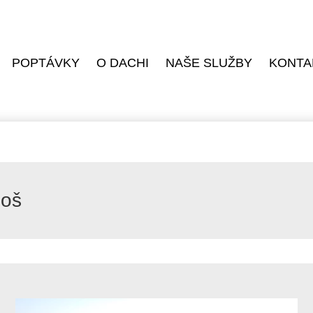
POPTÁVKY
O DACHI
NAŠE SLUŽBY
KONTA
noš