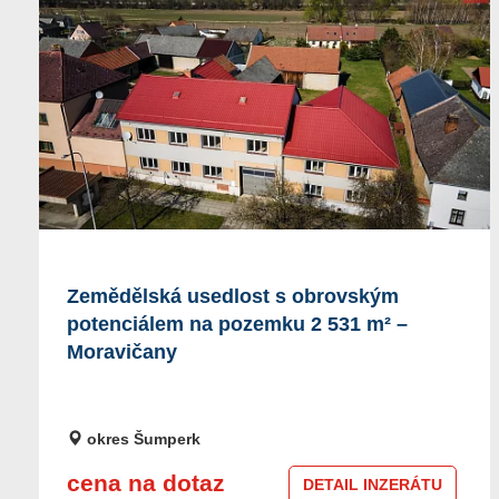
Zemědělská usedlost s obrovským
potenciálem na pozemku 2 531 m² –
Moravičany
okres Šumperk
cena na dotaz
DETAIL INZERÁTU