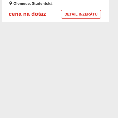
Olomouc, Studentská
cena na dotaz
DETAIL INZERÁTU