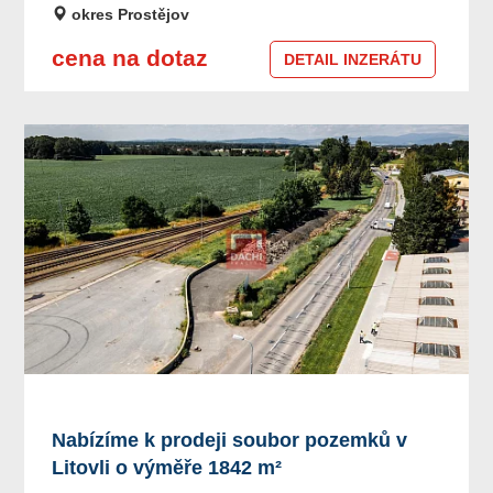
okres Prostějov
cena na dotaz
DETAIL INZERÁTU
Nabízíme k prodeji soubor pozemků v
Litovli o výměře 1842 m²