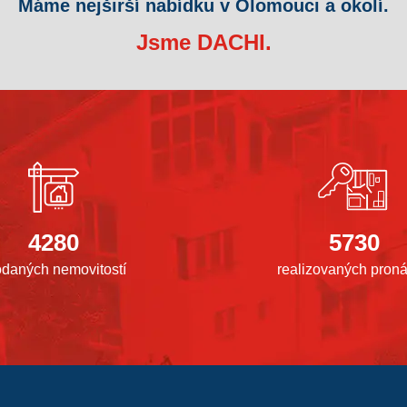
Máme nejširší nabídku v Olomouci a okolí.
Jsme DACHI.
4280
5730
odaných nemovitostí
realizovaných pron