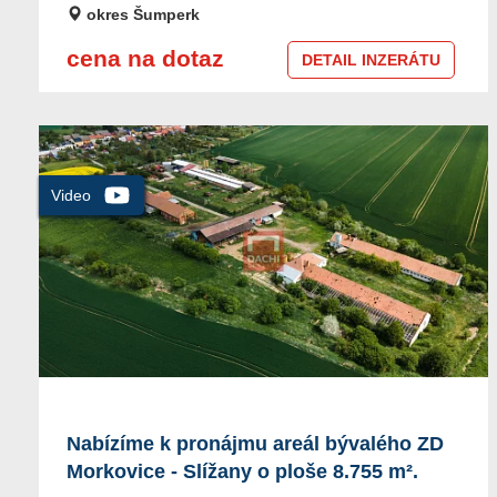
okres Šumperk
cena na dotaz
DETAIL INZERÁTU
Nabízíme k pronájmu areál bývalého ZD
Morkovice - Slížany o ploše 8.755 m².