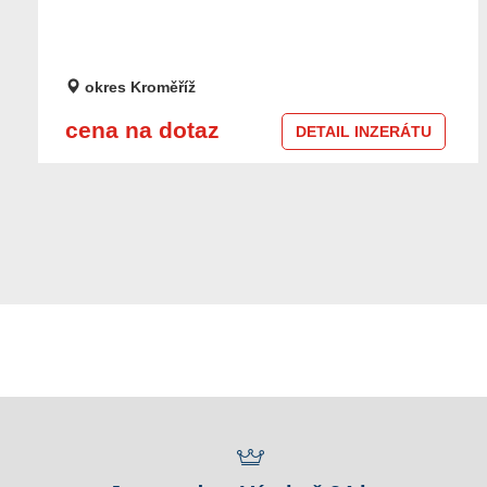
okres Kroměříž
cena na dotaz
DETAIL INZERÁTU