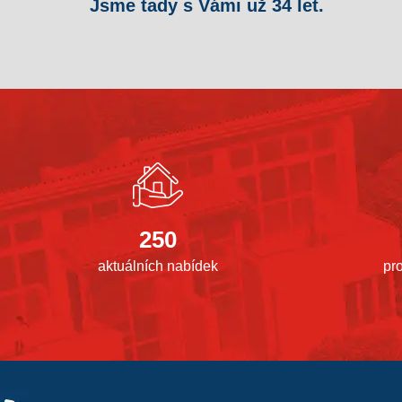
Jsme tady s Vámi už 34 let.
250
aktuálních nabídek
pr