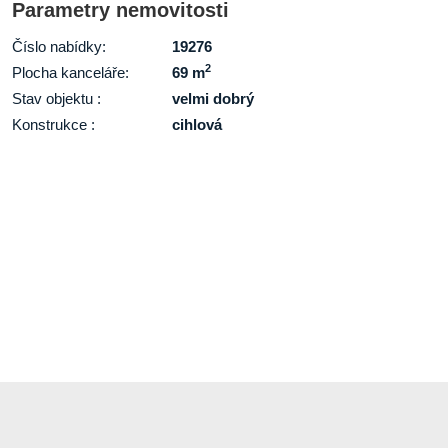
Parametry nemovitosti
Číslo nabídky:
19276
2
Plocha kanceláře:
69 m
Stav objektu :
velmi dobrý
Konstrukce :
cihlová