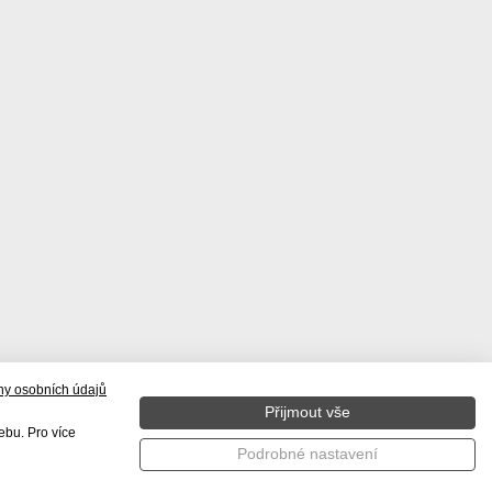
ny osobních údajů
BY
KONTAKT
Přijmout vše
ebu. Pro více
Podrobné nastavení
Tvorba www stránek WINTERNET s. r. o.