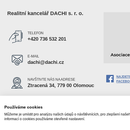
Realitní kancelář DACHI s. r. o.
TELEFON
+420 736 532 201
E-MAIL
dachi@dachi.cz
NAJDET
NAVŠTIVTE NÁS NA ADRESE
FACEB
Ztracená 34, 779 00 Olomouc
Používáme cookies
NEMOVITOSTI
Můžeme je umístit pro analýzu našich údajů o návštěvnících, pro zlepšení naše
informací o cookies používáme otevřené nastavení.
© 2026 Realitní kancelář DACHI s. r. o. |
Zásady používání osobních 