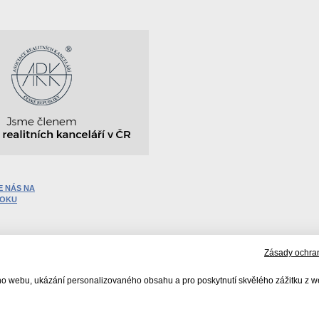
E NÁS NA
OOKU
Zásady ochra
PROJEKTY
POPTÁVKY
O DACHI
NAŠE SLUŽ
ho webu, ukázání personalizovaného obsahu a pro poskytnutí skvělého zážitku z w
údajů
|
Poučení spotřebitele
|
Ochrana oznamovatelů