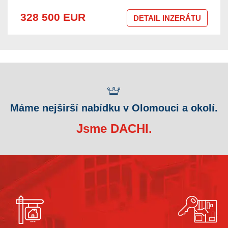
328 500 EUR
DETAIL INZERÁTU
Máme nejširší nabídku v Olomouci a okolí.
Jsme DACHI.