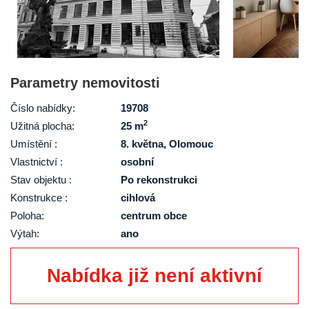
Parametry nemovitosti
Číslo nabídky:
19708
2
Užitná plocha:
25 m
Umístění :
8. května, Olomouc
Vlastnictví :
osobní
Stav objektu :
Po rekonstrukci
Konstrukce :
cihlová
Poloha:
centrum obce
Výtah:
ano
Nabídka již není aktivní