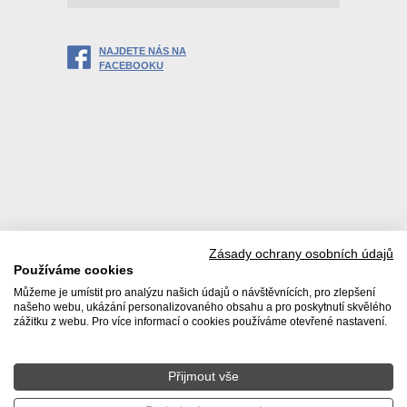
NAJDETE NÁS NA
FACEBOOKU
Zásady ochrany osobních údajů
Používáme cookies
Můžeme je umístit pro analýzu našich údajů o návštěvnících, pro zlepšení
našeho webu, ukázání personalizovaného obsahu a pro poskytnutí skvělého
zážitku z webu. Pro více informací o cookies používáme otevřené nastavení.
Přijmout vše
© 2026 Realitní kancelář DACHI s. r. o. |
Zásady používání
osobních údajů
|
Poučení spotřebitele
|
Ochrana oznamovatelů