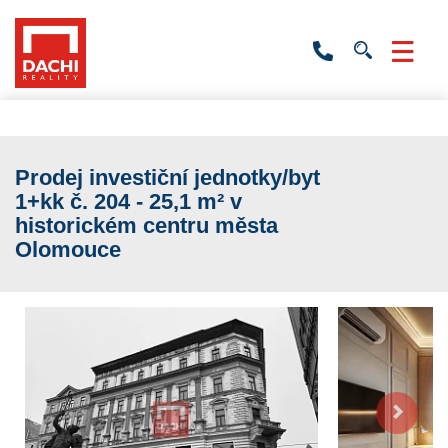
+420
736
532
201
Prodej investiční jednotky/byt
1+kk č. 204 - 25,1 m² v
historickém centru města
Olomouce