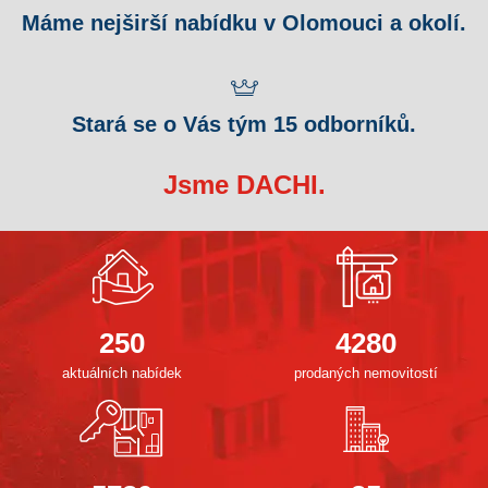
Máme nejširší nabídku v Olomouci a okolí.
Stará se o Vás tým 15 odborníků.
Jsme DACHI.
250
4280
aktuálních nabídek
prodaných nemovitostí