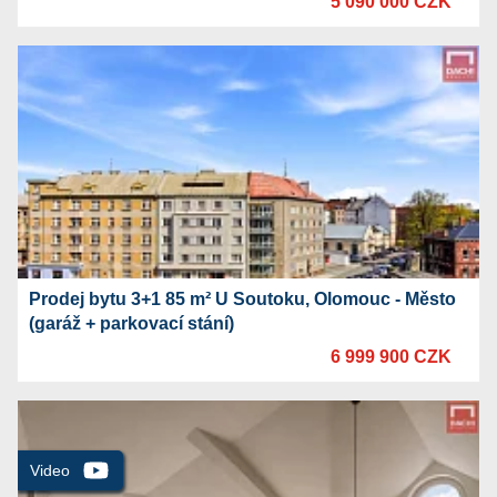
5 090 000 CZK
Prodej bytu 3+1 85 m² U Soutoku, Olomouc - Město
(garáž + parkovací stání)
6 999 900 CZK