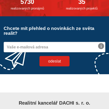
5730
35
realizovaných pronájmů
realizovaných projektů
Chcete mít přehled o novinkách ze světa
realit?
Realitní kancelář DACHI s. r. o.