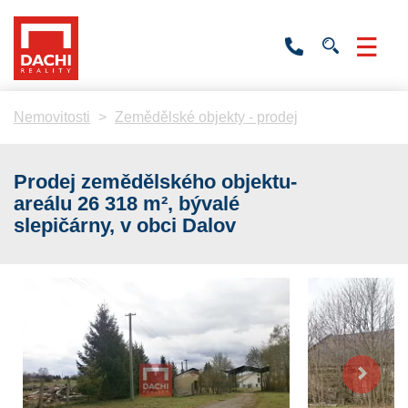
+420
736
532
201
Nemovitosti
Zemědělské objekty - prodej
Prodej zemědělského objektu-
areálu 26 318 m², bývalé
slepičárny, v obci Dalov