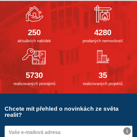
250
4280
aktuálních nabídek
prodaných nemovitostí
5730
35
realizovaných pronájmů
realizovaných projektů
Chcete mít přehled o novinkách ze světa
realit?