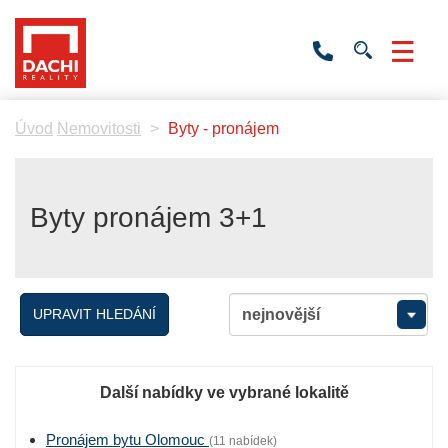
+420
736
532
201
Úvod
Nemovitosti
Byty - pronájem
Byty pronájem 3+1
UPRAVIT HLEDÁNÍ
Další nabídky ve vybrané lokalitě
Pronájem bytu Olomouc
(11 nabídek)