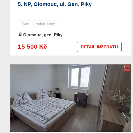
5. NP, Olomouc, ul. Gen. Píky
2
43m
velmi dobrý
Olomouc, gen. Píky
15 500 Kč
DETAIL INZERÁTU