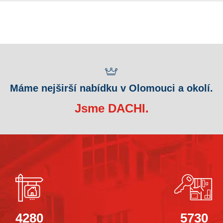
Máme nejširší nabídku v Olomouci a okolí.
Jsme DACHI.
4280
5730