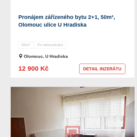
Pronájem zářízeného bytu 2+1, 50m²,
Olomouc ulice U Hradiska
2
50m
Po rekonstrukci
Olomouc, U Hradiska
12 900 Kč
DETAIL INZERÁTU