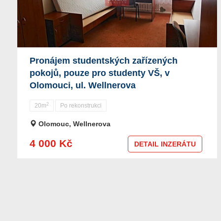
Pronájem studentských zařízených
pokojů, pouze pro studenty VŠ, v
Olomouci, ul. Wellnerova
2
20m
Po rekonstrukci
Olomouc, Wellnerova
4 000 Kč
DETAIL INZERÁTU