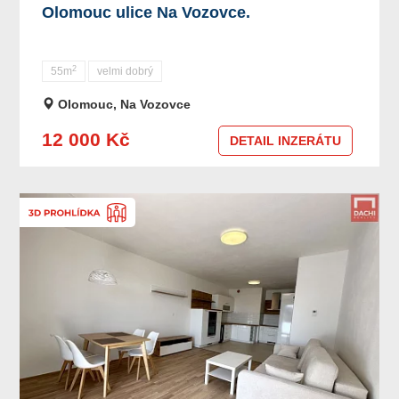
Olomouc ulice Na Vozovce.
2
55m
velmi dobrý
Olomouc, Na Vozovce
12 000 Kč
DETAIL INZERÁTU