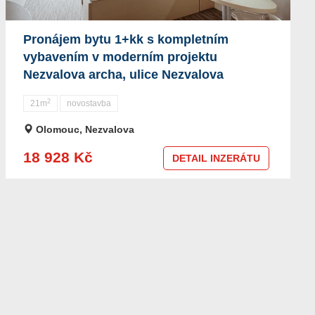
Pronájem bytu 1+kk s kompletním
vybavením v moderním projektu
Nezvalova archa, ulice Nezvalova
2
21m
novostavba
Olomouc, Nezvalova
18 928 Kč
DETAIL INZERÁTU