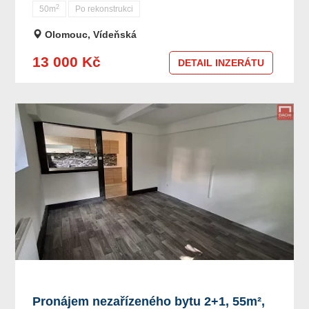
2
50m
Po rekonstrukci
Olomouc, Vídeňská
13 000 Kč
DETAIL INZERÁTU
Pronájem nezařízeného bytu 2+1, 55m²,