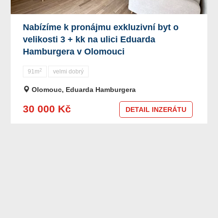
Nabízíme k pronájmu exkluzivní byt o
velikosti 3 + kk na ulici Eduarda
Hamburgera v Olomouci
2
91m
velmi dobrý
Olomouc, Eduarda Hamburgera
30 000 Kč
DETAIL INZERÁTU