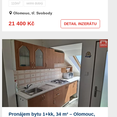
2
110m
velmi dobrý
Olomouc, tř. Svobody
21 400 Kč
DETAIL INZERÁTU
Pronájem bytu 1+kk, 34 m² – Olomouc,