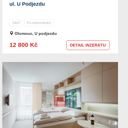
ul. U Podjezdu
2
34m
Po rekonstrukci
Olomouc, U podjezdu
12 800 Kč
DETAIL INZERÁTU