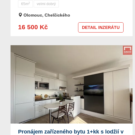
2
65m
velmi dobrý
Olomouc, Chelčického
16 500 Kč
DETAIL INZERÁTU
Pronájem zařízeného bytu 1+kk s lodžií v