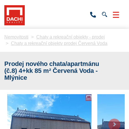
+420
736
532
201
Nemovitosti
Chaty a rekreační objekty - prodej
Chaty a rekreační objekty prodej Červená Voda
Prodej nového chata/apartmánu
(č.8) 4+kk 85 m² Červená Voda -
Mlýnice