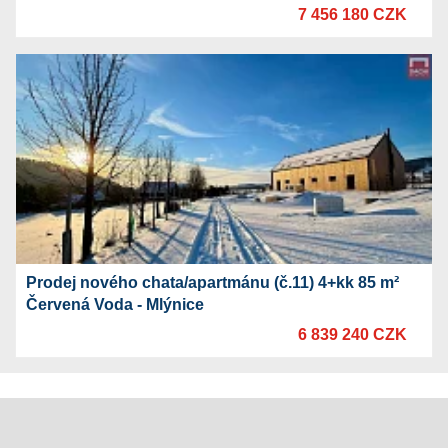
7 456 180 CZK
Prodej nového chata/apartmánu (č.11) 4+kk 85 m²
Červená Voda - Mlýnice
6 839 240 CZK