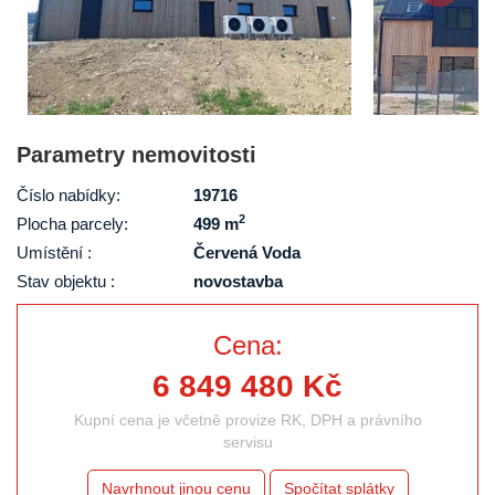
Parametry nemovitosti
Číslo nabídky:
19716
2
Plocha parcely:
499 m
Umístění :
Červená Voda
Stav objektu :
novostavba
Cena:
6 849 480 Kč
Kupní cena je včetně provize RK, DPH a právního
servisu
Navrhnout jinou cenu
Spočítat splátky