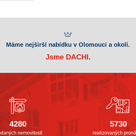
Máme nejširší nabídku v Olomouci a okolí.
Jsme DACHI.
4280
5730
odaných nemovitostí
realizovaných pron