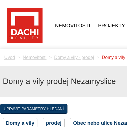
NEMOVITOSTI
PROJEKTY
Úvod
Nemovitosti
Domy a vily - prodej
Domy a vily
Domy a vily prodej Nezamyslice
UPRAVIT PARAMETRY HLEDÁNÍ
Domy a vily
prodej
Obec nebo ulice Nez