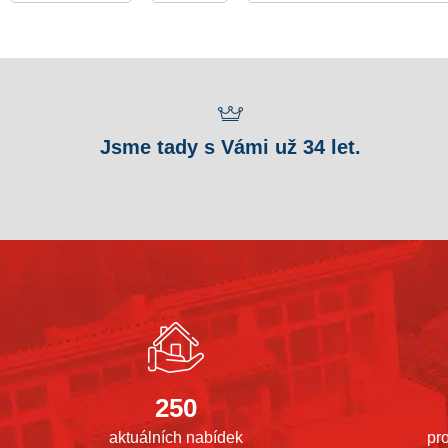
Jsme tady s Vámi už 34 let.
250
aktuálních nabídek
pr