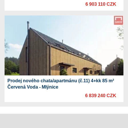
6 903 110 CZK
Prodej nového chata/apartmánu (č.11) 4+kk 85 m²
Červená Voda - Mlýnice
6 839 240 CZK