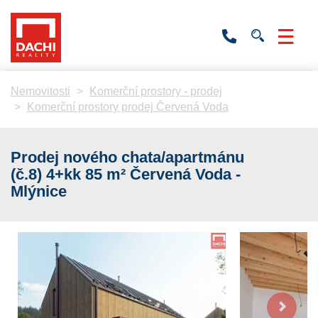
+420
736
532
201
Nemovitosti
Komerční prostory - prodej
Komerční prostory prodej Červená Voda
Prodej nového chata/apartmánu
(č.8) 4+kk 85 m² Červená Voda -
Mlýnice