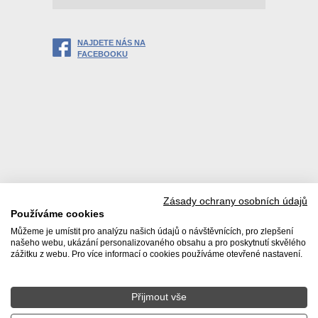
NAJDETE NÁS NA
FACEBOOKU
Zásady ochrany osobních údajů
Používáme cookies
Můžeme je umístit pro analýzu našich údajů o návštěvnících, pro zlepšení
našeho webu, ukázání personalizovaného obsahu a pro poskytnutí skvělého
zážitku z webu. Pro více informací o cookies používáme otevřené nastavení.
Přijmout vše
© 2026 Realitní kancelář DACHI s. r. o. |
Zásady používání
osobních údajů
|
Poučení spotřebitele
|
Ochrana oznamovatelů