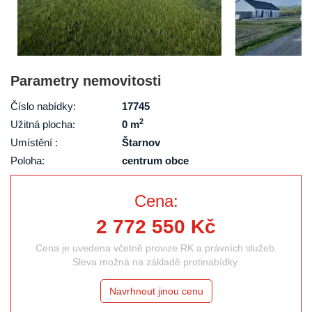
Parametry nemovitosti
Číslo nabídky:
17745
2
Užitná plocha:
0 m
Umístění :
Štarnov
Poloha:
centrum obce
Cena:
2 772 550 Kč
Cena je uvedena včetně provize RK a právních služeb.
Sleva možná na základě protinabídky.
Navrhnout jinou cenu