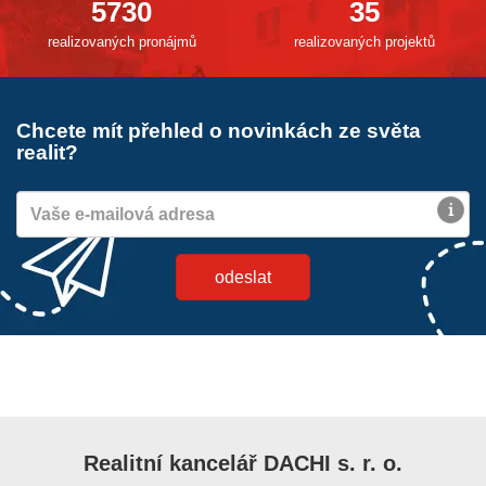
5730
35
realizovaných pronájmů
realizovaných projektů
Chcete mít přehled o novinkách ze světa
realit?
Realitní kancelář DACHI s. r. o.