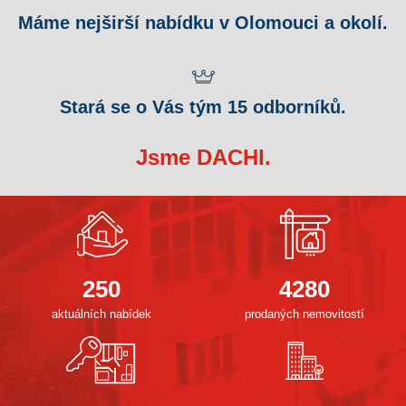
Máme nejširší nabídku v Olomouci a okolí.
Stará se o Vás tým 15 odborníků.
Jsme DACHI.
250
4280
aktuálních nabídek
prodaných nemovitostí