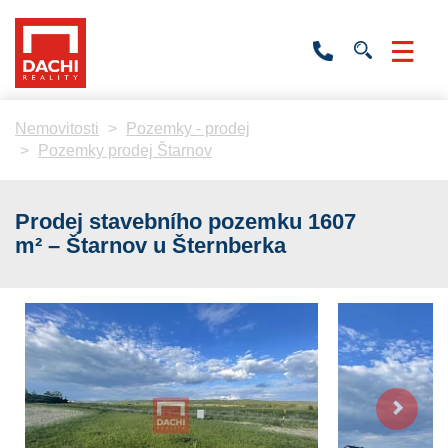
+420
736
532
201
Nemovitosti
Pozemky - prodej
Pozemky prodej Štarnov
Prodej stavebního pozemku 1607
m² – Štarnov u Šternberka