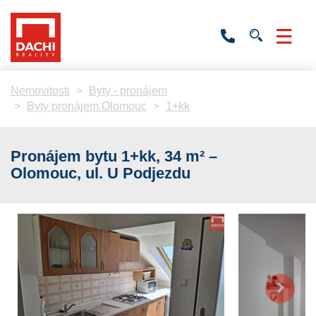
+420
736
532
201
Nemovitosti
Byty - pronájem
Byty pronájem Olomouc
1+kk
Pronájem bytu 1+kk, 34 m² –
Olomouc, ul. U Podjezdu