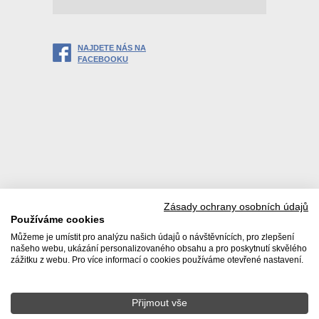
NAJDETE NÁS NA
FACEBOOKU
Zásady ochrany osobních údajů
Používáme cookies
Můžeme je umístit pro analýzu našich údajů o návštěvnících, pro zlepšení
našeho webu, ukázání personalizovaného obsahu a pro poskytnutí skvělého
zážitku z webu. Pro více informací o cookies používáme otevřené nastavení.
Přijmout vše
© 2026 Realitní kancelář DACHI s. r. o. |
Zásady používání