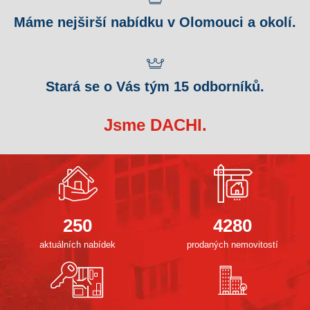
Máme nejširší nabídku v Olomouci a okolí.
Stará se o Vás tým 15 odborníků.
Jsme DACHI.
250
4280
aktuálních nabídek
prodaných nemovitostí