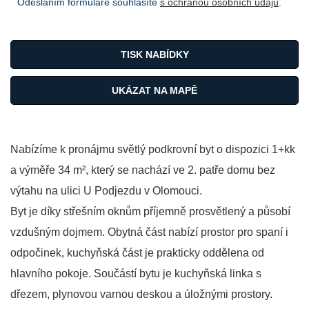
Odesláním formuláře souhlasíte
s ochranou osobních údajů
.
TISK NABÍDKY
UKÁZAT NA MAPĚ
Nabízíme k pronájmu světlý podkrovní byt o dispozici 1+kk
a výměře 34 m², který se nachází ve 2. patře domu bez
výtahu na ulici U Podjezdu v Olomouci.
Byt je díky střešním oknům příjemně prosvětlený a působí
vzdušným dojmem. Obytná část nabízí prostor pro spaní i
odpočinek, kuchyňská část je prakticky oddělena od
hlavního pokoje. Součástí bytu je kuchyňská linka s
dřezem, plynovou varnou deskou a úložnými prostory.