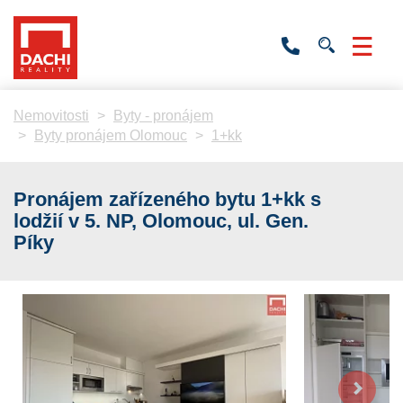
+420
736
532
201
Nemovitosti
Byty - pronájem
Byty pronájem Olomouc
1+kk
Pronájem zařízeného bytu 1+kk s
lodžií v 5. NP, Olomouc, ul. Gen.
Píky