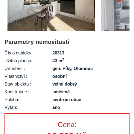
Parametry nemovitosti
Číslo nabídky:
20313
2
Užitná plocha:
43 m
Umístění :
gen. Píky, Olomouc
Vlastnictví :
osobní
Stav objektu :
velmi dobrý
Konstrukce :
smíšená
Poloha:
centrum obce
Výtah:
ano
Cena: