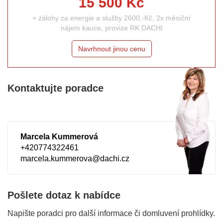
15 500 Kč
+ zálohy za energie a služby 2600,-Kč, 2x měsíční
nájem kauce, provize RK DACHI
Navrhnout jinou cenu
Kontaktujte poradce
Marcela Kummerová
+420774322461
marcela.kummerova@dachi.cz
Pošlete dotaz k nabídce
Napište poradci pro další informace či domluvení prohlídky.