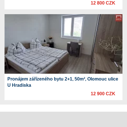
12 800 CZK
Pronájem zářízeného bytu 2+1, 50m², Olomouc ulice
U Hradiska
12 900 CZK