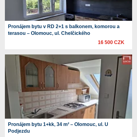
Pronájem bytu v RD 2+1 s balkonem, komorou a
terasou – Olomouc, ul. Chelčického
16 500 CZK
Pronájem bytu 1+kk, 34 m² – Olomouc, ul. U
Podjezdu