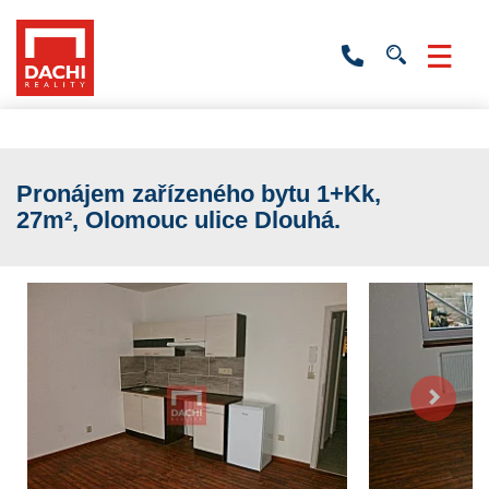
+420
736
532
201
Pronájem zařízeného bytu 1+Kk,
27m², Olomouc ulice Dlouhá.