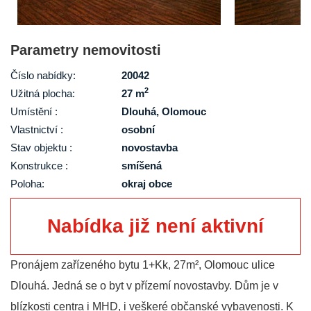
Parametry nemovitosti
Číslo nabídky:
20042
2
Užitná plocha:
27 m
Umístění :
Dlouhá, Olomouc
Vlastnictví :
osobní
Stav objektu :
novostavba
Konstrukce :
smíšená
Poloha:
okraj obce
Nabídka již není aktivní
Pronájem zařízeného bytu 1+Kk, 27m², Olomouc ulice
Dlouhá. Jedná se o byt v přízemí novostavby. Dům je v
blízkosti centra i MHD, i veškeré občanské vybavenosti. K