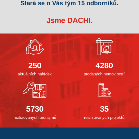
Stará se o Vás tým 15 odborníků.
Jsme DACHI.
250
4280
aktuálních nabídek
prodaných nemovitostí
5730
35
realizovaných pronájmů
realizovaných projektů