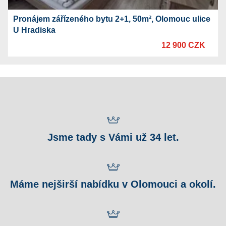
Pronájem zářízeného bytu 2+1, 50m², Olomouc ulice
U Hradiska
12 900 CZK
Jsme tady s Vámi už 34 let.
Máme nejširší nabídku v Olomouci a okolí.