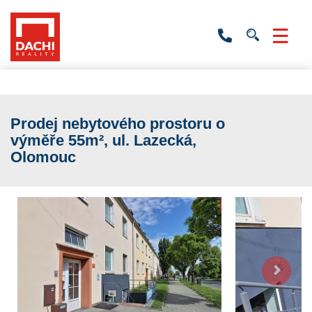
+420
736
532
201
Prodej nebytového prostoru o
výměře 55m², ul. Lazecká,
Olomouc