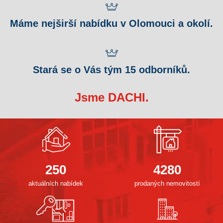
Máme nejširší nabídku v Olomouci a okolí.
Stará se o Vás tým 15 odborníků.
Jsme DACHI.
250
4280
aktuálních nabídek
prodaných nemovitostí