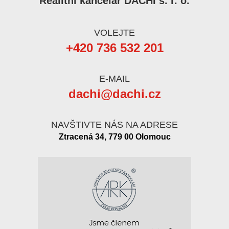
Realitní kancelář DACHI s. r. o.
VOLEJTE
+420 736 532 201
E-MAIL
dachi@dachi.cz
NAVŠTIVTE NÁS NA ADRESE
Ztracená 34, 779 00 Olomouc