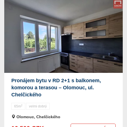
Pronájem bytu v RD 2+1 s balkonem,
komorou a terasou – Olomouc, ul.
Chelčického
2
65m
velmi dobrý
Olomouc, Chelčického