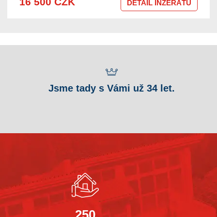
16 500 CZK
DETAIL INZERÁTU
Jsme tady s Vámi už 34 let.
250