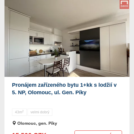
Pronájem zařízeného bytu 1+kk s lodžií v
5. NP, Olomouc, ul. Gen. Píky
2
43m
velmi dobrý
Olomouc, gen. Píky