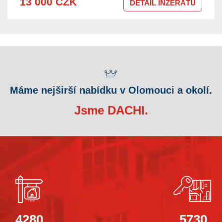
13 000 CZK
DETAIL INZERÁTU
Máme nejširší nabídku v Olomouci a okolí.
Jsme DACHI.
4280
5730