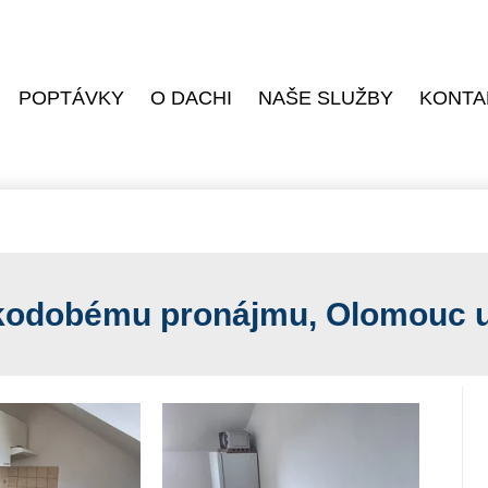
POPTÁVKY
O DACHI
NAŠE SLUŽBY
KONTA
tkodobému pronájmu, Olomouc u