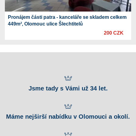
Pronájem části patra - kanceláře se skladem celkem
449m², Olomouc ulice Šlechtitelů
200 CZK
Jsme tady s Vámi už 34 let.
Máme nejširší nabídku v Olomouci a okolí.