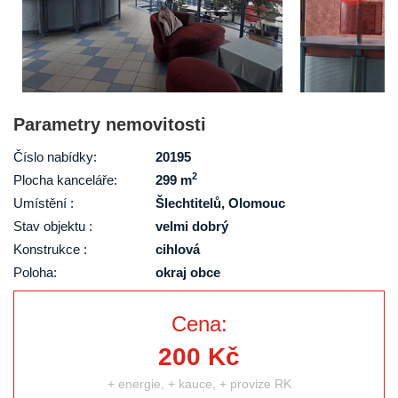
Parametry nemovitosti
Číslo nabídky:
20195
2
Plocha kanceláře:
299 m
Umístění :
Šlechtitelů, Olomouc
Stav objektu :
velmi dobrý
Konstrukce :
cihlová
Poloha:
okraj obce
Cena:
200 Kč
+ energie, + kauce, + provize RK