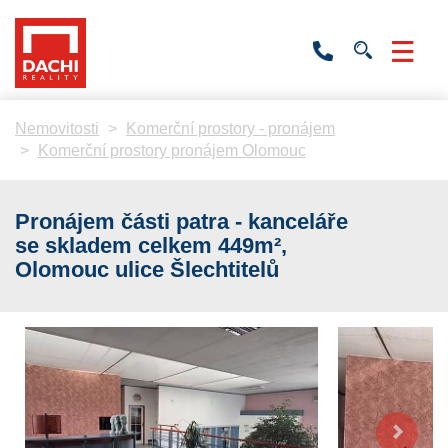
+420
736
532
201
Nemovitosti
Komerční prostory - pronájem
Komerční prostory pronájem Olomouc
Pronájem části patra - kanceláře
se skladem celkem 449m²,
Olomouc ulice Šlechtitelů