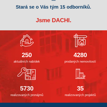
Stará se o Vás tým 15 odborníků.
Jsme DACHI.
250
4280
aktuálních nabídek
prodaných nemovitostí
5730
35
realizovaných pronájmů
realizovaných projektů