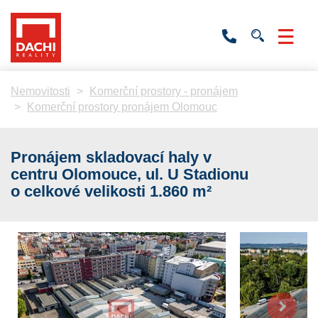
+420
736
532
201
Nemovitosti
Komerční prostory - pronájem
Komerční prostory pronájem Olomouc
Pronájem skladovací haly v
centru Olomouce, ul. U Stadionu
o celkové velikosti 1.860 m²