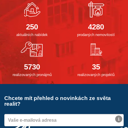
250
4280
aktuálních nabídek
prodaných nemovitostí
5730
35
realizovaných pronájmů
realizovaných projektů
Chcete mít přehled o novinkách ze světa
realit?