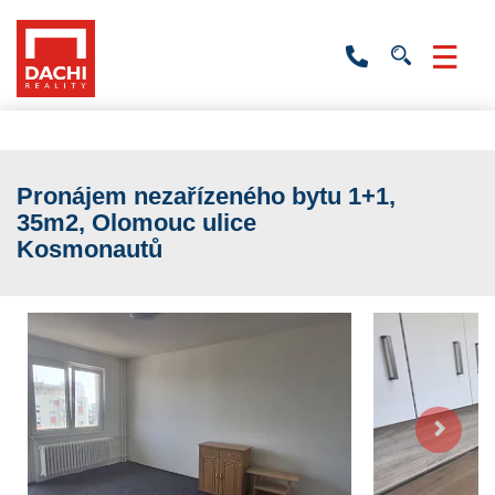
+420
736
532
201
Pronájem nezařízeného bytu 1+1,
35m2, Olomouc ulice
Kosmonautů