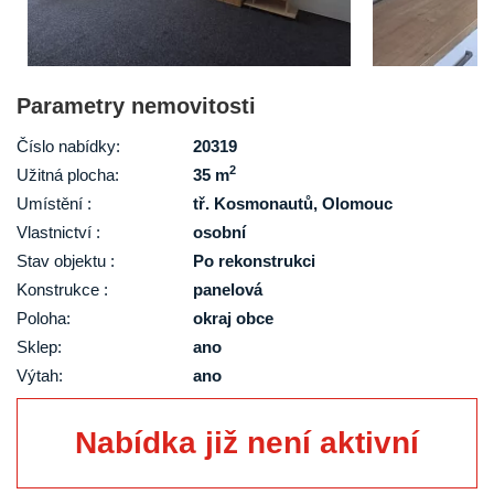
Parametry nemovitosti
Číslo nabídky:
20319
2
Užitná plocha:
35 m
Umístění :
tř. Kosmonautů, Olomouc
Vlastnictví :
osobní
Stav objektu :
Po rekonstrukci
Konstrukce :
panelová
Poloha:
okraj obce
Sklep:
ano
Výtah:
ano
Nabídka již není aktivní