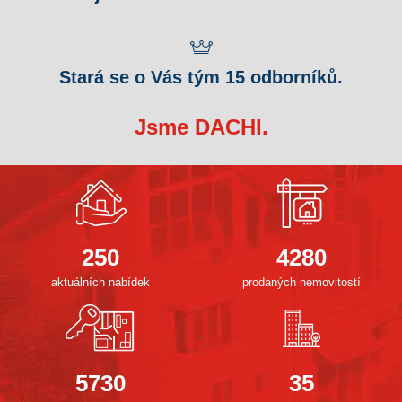
Stará se o Vás tým 15 odborníků.
Jsme DACHI.
250
4280
aktuálních nabídek
prodaných nemovitostí
5730
35