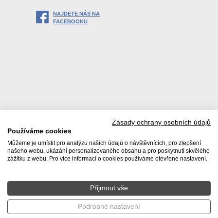
NAJDETE NÁS NA
FACEBOOKU
Zásady ochrany osobních údajů
Používáme cookies
Můžeme je umístit pro analýzu našich údajů o návštěvnících, pro zlepšení
našeho webu, ukázání personalizovaného obsahu a pro poskytnutí skvělého
zážitku z webu. Pro více informací o cookies používáme otevřené nastavení.
Přijmout vše
© 2026 Realitní kancelář DACHI s. r. o. |
Zásady používání
osobních údajů
|
Poučení spotřebitele
|
Ochrana oznamovatelů
Podrobné nastavení
Tvorba www stránek WINTERNET s. r. o.